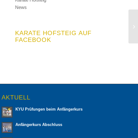
News
V
L
N
KARATE HOFSTEIG AUF
20
FACEBOOK
AKTUELL
KYU Prüfungen beim Anfängerkurs
Anfängerkurs Abschluss