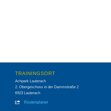
TRAININGSORT
Achpark Lauterach
2. Obergeschoss in der Dammstraße 2
6923 Lauterach
Routenplaner