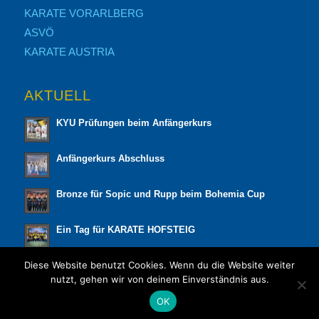
KARATE VORARLBERG
ASVÖ
KARATE AUSTRIA
AKTUELL
KYU Prüfungen beim Anfängerkurs
Anfängerkurs Abschluss
Bronze für Sopic und Rupp beim Bohemia Cup
Ein Tag für KARATE HOFSTEIG
Diese Website benutzt Cookies. Wenn du die Website weiter
Lions Cup 2026 in Lustenau
nutzt, gehen wir von deinem Einverständnis aus.
OK